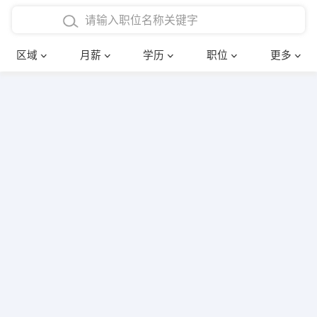
4000-5000元
本科
行政后勤
建筑装潢
确定
区域
月薪
学历
职位
更多
5000-8000元
硕士
销售岗位
教师
8000-12000元
博士
文员
护士
12000-20000元
财务会计
传单派发
其他
超市零售
促销导购
网络IT
保健按摩
快递员
前台接待
收银员
技术员/工程师
水电/机修
部门经理