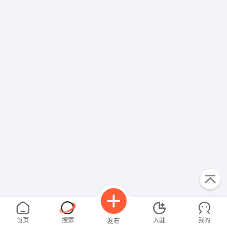
出纳
保险
编辑
法律
保洁
贸易采购
跟单
理财顾问
其他职位
首页
搜索
入驻
我的
发布